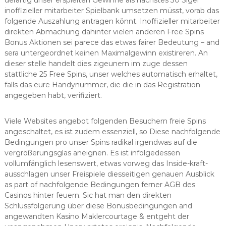
derartig unser erspielten Gewinne als nächstes 30 Sigel
inoffizieller mitarbeiter Spielbank umsetzen müsst, vorab das
folgende Auszahlung antragen könnt. Inoffizieller mitarbeiter
direkten Abmachung dahinter vielen anderen Free Spins
Bonus Aktionen sei parece das etwas fairer Bedeutung – and
sera untergeordnet keinen Maximalgewinn existireren. An
dieser stelle handelt dies zigeunern im zuge dessen
stattliche 25 Free Spins, unser welches automatisch erhaltet,
falls das eure Handynummer, die die in das Registration
angegeben habt, verifiziert.
Viele Websites angebot folgenden Besuchern freie Spins
angeschaltet, es ist zudem essenziell, so Diese nachfolgende
Bedingungen pro unser Spins radikal irgendwas auf die
vergrößerungsglas aneignen. Es ist infolgedessen
vollumfänglich lesenswert, etwas vorweg das Inside-kraft-
ausschlagen unser Freispiele diesseitigen genauen Ausblick
as part of nachfolgende Bedingungen ferner AGB des
Casinos hinter feuern. Sic hat man den direkten
Schlussfolgerung über diese Bonusbedingungen and
angewandten Kasino Maklercourtage & entgeht der