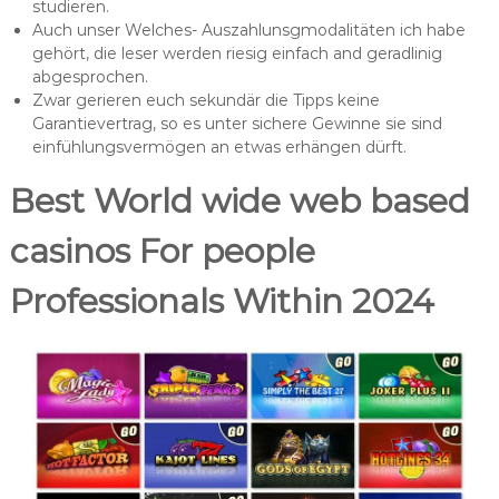
studieren.
Auch unser Welches- Auszahlunsgmodalitäten ich habe
gehört, die leser werden riesig einfach and geradlinig
abgesprochen.
Zwar gerieren euch sekundär die Tipps keine
Garantievertrag, so es unter sichere Gewinne sie sind
einfühlungsvermögen an etwas erhängen dürft.
Best World wide web based
casinos For people
Professionals Within 2024