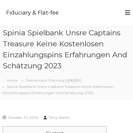
S
k
Fiduciary & Flat-fee
i
p
t
Spinia Spielbank Unsre Captains
o
c
Treasure Keine Kostenlosen
o
n
Einzahlungspins Erfahrungen And
t
Schätzung 2023
e
n
t
Home
Retirement Planning (은퇴준비)
Spinia Spielbank Unsre Captains Treasure Keine Kostenlosen
Einzahlungspins Erfahrungen And Schätzung 2023
October 27, 2024
Terry Martin