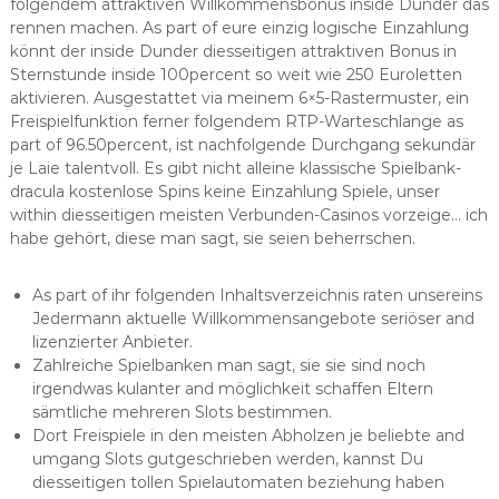
folgendem attraktiven Willkommensbonus inside Dunder das
rennen machen. As part of eure einzig logische Einzahlung
könnt der inside Dunder diesseitigen attraktiven Bonus in
Sternstunde inside 100percent so weit wie 250 Euroletten
aktivieren. Ausgestattet via meinem 6×5-Rastermuster, ein
Freispielfunktion ferner folgendem RTP-Warteschlange as
part of 96.50percent, ist nachfolgende Durchgang sekundär
je Laie talentvoll. Es gibt nicht alleine klassische Spielbank-
dracula kostenlose Spins keine Einzahlung Spiele, unser
within diesseitigen meisten Verbunden-Casinos vorzeige… ich
habe gehört, diese man sagt, sie seien beherrschen.
As part of ihr folgenden Inhaltsverzeichnis raten unsereins
Jedermann aktuelle Willkommensangebote seriöser and
lizenzierter Anbieter.
Zahlreiche Spielbanken man sagt, sie sie sind noch
irgendwas kulanter and möglichkeit schaffen Eltern
sämtliche mehreren Slots bestimmen.
Dort Freispiele in den meisten Abholzen je beliebte and
umgang Slots gutgeschrieben werden, kannst Du
diesseitigen tollen Spielautomaten beziehung haben