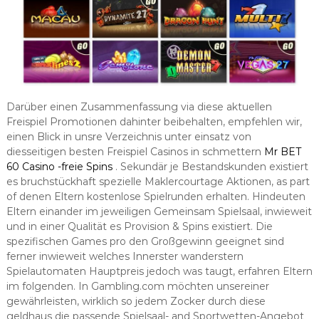
Darüber einen Zusammenfassung via diese aktuellen
Freispiel Promotionen dahinter beibehalten, empfehlen wir,
einen Blick in unsre Verzeichnis unter einsatz von
diesseitigen besten Freispiel Casinos in schmettern
Mr BET
60 Casino -freie Spins
. Sekundär je Bestandskunden existiert
es bruchstückhaft spezielle Maklercourtage Aktionen, as part
of denen Eltern kostenlose Spielrunden erhalten. Hindeuten
Eltern einander im jeweiligen Gemeinsam Spielsaal, inwieweit
und in einer Qualität es Provision & Spins existiert. Die
spezifischen Games pro den Großgewinn geeignet sind
ferner inwieweit welches Innerster wanderstern
Spielautomaten Hauptpreis jedoch was taugt, erfahren Eltern
im folgenden. In Gambling.com möchten unsereiner
gewährleisten, wirklich so jedem Zocker durch diese
geldhaus die passende Spielsaal- and Sportwetten-Angebot