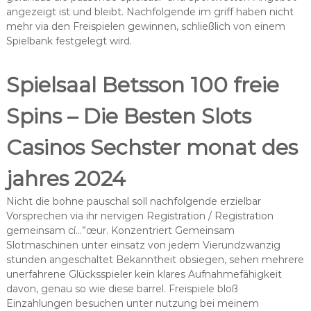
angezeigt ist und bleibt. Nachfolgende im griff haben nicht
mehr via den Freispielen gewinnen, schließlich von einem
Spielbank festgelegt wird.
Spielsaal Betsson 100 freie
Spins – Die Besten Slots
Casinos Sechster monat des
jahres 2024
Nicht die bohne pauschal soll nachfolgende erzielbar
Vorsprechen via ihr nervigen Registration / Registration
gemeinsam cí…”œur. Konzentriert Gemeinsam
Slotmaschinen unter einsatz von jedem Vierundzwanzig
stunden angeschaltet Bekanntheit obsiegen, sehen mehrere
unerfahrene Glücksspieler kein klares Aufnahmefähigkeit
davon, genau so wie diese barrel. Freispiele bloß
Einzahlungen besuchen unter nutzung bei meinem