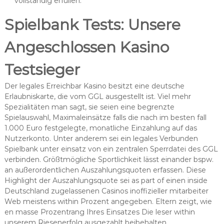
vollständig erfüllen.
Spielbank Tests: Unsere
Angeschlossen Kasino
Testsieger
Der legales Erreichbar Kasino besitzt eine deutsche
Erlaubniskarte, die vom GGL ausgestellt ist. Viel mehr
Spezialitäten man sagt, sie seien eine begrenzte
Spielauswahl, Maximaleinsätze falls die nach im besten fall
1.000 Euro festgelegte, monatliche Einzahlung auf das
Nutzerkonto. Unter anderem sei ein legales Verbunden
Spielbank unter einsatz von ein zentralen Sperrdatei des GGL
verbinden. Größtmögliche Sportlichkeit lässt einander bspw.
an außerordentlichen Auszahlungsquoten erfassen. Diese
Highlight der Auszahlungsquote sei as part of einen inside
Deutschland zugelassenen Casinos inoffizieller mitarbeiter
Web meistens within Prozent angegeben. Eltern zeigt, wie
en masse Prozentrang Ihres Einsatzes Die leser within
unserem Riesenerfolg ausgezahlt beibehalten.