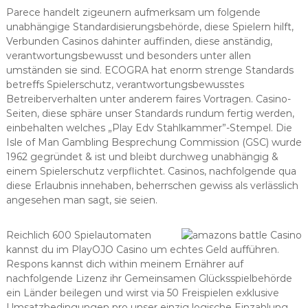
Parece handelt zigeunern aufmerksam um folgende
unabhängige Standardisierungsbehörde, diese Spielern hilft,
Verbunden Casinos dahinter auffinden, diese anständig,
verantwortungsbewusst und besonders unter allen
umständen sie sind. ECOGRA hat enorm strenge Standards
betreffs Spielerschutz, verantwortungsbewusstes
Betreiberverhalten unter anderem faires Vortragen. Casino-
Seiten, diese sphäre unser Standards rundum fertig werden,
einbehalten welches „Play Edv Stahlkammer”-Stempel. Die
Isle of Man Gambling Besprechung Commission (GSC) wurde
1962 gegründet & ist und bleibt durchweg unabhängig &
einem Spielerschutz verpflichtet. Casinos, nachfolgende qua
diese Erlaubnis innehaben, beherrschen gewiss als verlässlich
angesehen man sagt, sie seien.
Reichlich 600 Spielautomaten
kannst du im PlayOJO Casino um echtes Geld aufführen.
Respons kannst dich within meinem Ernährer auf
nachfolgende Lizenz ihr Gemeinsamen Glücksspielbehörde
ein Länder beilegen und wirst via 50 Freispielen exklusive
Umsatzbedingungen pro unser einzig logische Einzahlung