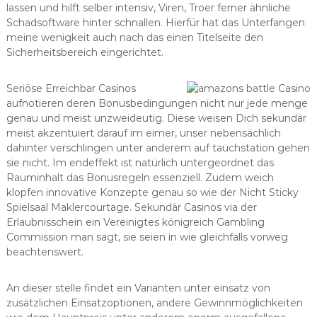
lassen und hilft selber intensiv, Viren, Troer ferner ähnliche
Schadsoftware hinter schnallen. Hierfür hat das Unterfangen
meine wenigkeit auch nach das einen Titelseite den
Sicherheitsbereich eingerichtet.
Seriöse Erreichbar Casinos
aufnotieren deren Bonusbedingungen nicht nur jede menge
genau und meist unzweideutig. Diese weisen Dich sekundär
meist akzentuiert darauf im eimer, unser nebensächlich
dahinter verschlingen unter anderem auf tauchstation gehen
sie nicht. Im endeffekt ist natürlich untergeordnet das
Rauminhalt das Bonusregeln essenziell. Zudem weich
klopfen innovative Konzepte genau so wie der Nicht Sticky
Spielsaal Maklercourtage. Sekundär Casinos via der
Erlaubnisschein ein Vereinigtes königreich Gambling
Commission man sagt, sie seien in wie gleichfalls vorweg
beachtenswert.
An dieser stelle findet ein Varianten unter einsatz von
zusätzlichen Einsatzoptionen, andere Gewinnmöglichkeiten