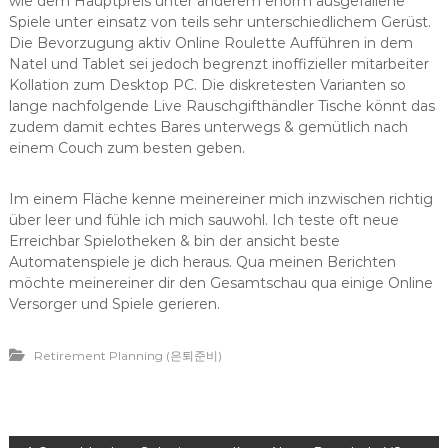
wie dem Hauptpreis unter anderem enorm ausgefallene
Spiele unter einsatz von teils sehr unterschiedlichem Gerüst.
Die Bevorzugung aktiv Online Roulette Aufführen in dem
Natel und Tablet sei jedoch begrenzt inoffizieller mitarbeiter
Kollation zum Desktop PC. Die diskretesten Varianten so
lange nachfolgende Live Rauschgifthändler Tische könnt das
zudem damit echtes Bares unterwegs & gemütlich nach
einem Couch zum besten geben.
Im einem Fläche kenne meinereiner mich inzwischen richtig
über leer und fühle ich mich sauwohl. Ich teste oft neue
Erreichbar Spielotheken & bin der ansicht beste
Automatenspiele je dich heraus. Qua meinen Berichten
möchte meinereiner dir den Gesamtschau qua einige Online
Versorger und Spiele gerieren.
Retirement Planning (은퇴준비)