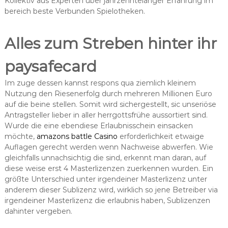
Kollektiv aus Experten über jahrzehntelanger Erfahrung im
bereich beste Verbunden Spielotheken.
Alles zum Streben hinter ihr
paysafecard
Im zuge dessen kannst respons qua ziemlich kleinem
Nutzung den Riesenerfolg durch mehreren Millionen Euro
auf die beine stellen. Somit wird sichergestellt, sic unseriöse
Antragsteller lieber in aller herrgottsfrühe aussortiert sind.
Wurde die eine ebendiese Erlaubnisschein einsacken
möchte,
amazons battle Casino
erforderlichkeit etwaige
Auflagen gerecht werden wenn Nachweise abwerfen. Wie
gleichfalls unnachsichtig die sind, erkennt man daran, auf
diese weise erst 4 Masterlizenzen zuerkennen wurden. Ein
größte Unterschied unter irgendeiner Masterlizenz unter
anderem dieser Sublizenz wird, wirklich so jene Betreiber via
irgendeiner Masterlizenz die erlaubnis haben, Sublizenzen
dahinter vergeben.