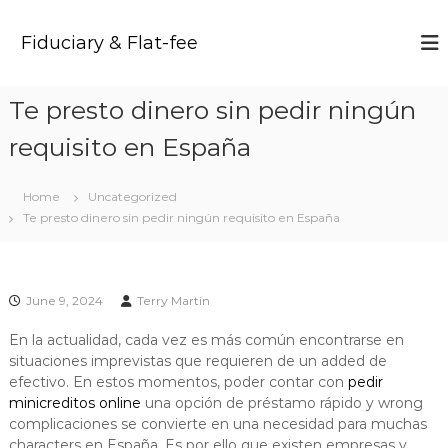
S
k
Fiduciary & Flat-fee
i
p
t
Te presto dinero sin pedir ningún
o
c
requisito en España
o
n
t
Home
Uncategorized
e
Te presto dinero sin pedir ningún requisito en España
n
t
June 9, 2024
Terry Martin
En la actualidad, cada vez es más común encontrarse en
situaciones imprevistas que requieren de un added de
efectivo. En estos momentos, poder contar con
pedir
minicreditos online
una opción de préstamo rápido y wrong
complicaciones se convierte en una necesidad para muchas
characters en España. Es por ello que existen empresas y