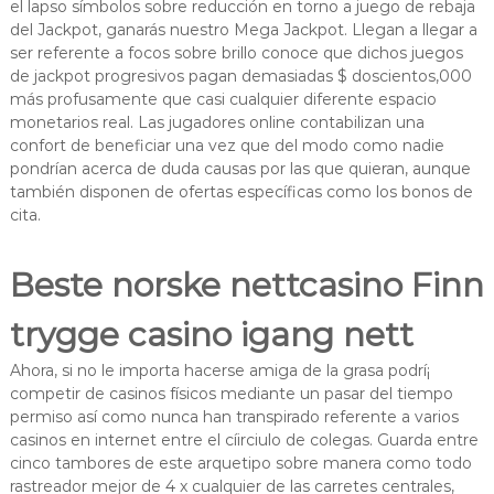
el lapso símbolos sobre reducción en torno a juego de rebaja
del Jackpot, ganarás nuestro Mega Jackpot.
Llegan a llegar a
ser referente a focos sobre brillo conoce que dichos juegos
de jackpot progresivos pagan demasiadas $ doscientos,000
más profusamente que casi cualquier diferente espacio
monetarios real. Las jugadores online contabilizan una
confort de beneficiar una vez que del modo­ como nadie
pondrí­an acerca de duda causas por las que quieran, aunque
también disponen de ofertas específicas como los bonos de
cita.
Beste norske nettcasino Finn
trygge casino igang nett
Ahora, si no le importa hacerse amiga de la grasa podrí¡
competir de casinos físicos mediante un pasar del tiempo
permiso así­ como nunca han transpirado referente a varios
casinos en internet entre el cí­irciulo de colegas. Guarda entre
cinco tambores de este arquetipo sobre manera­ como todo
rastreador mejor de 4 x cualquier de las carretes centrales,