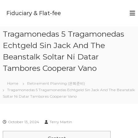
S
k
Fiduciary & Flat-fee
i
p
t
Tragamonedas 5 Tragamonedas
o
c
Echtgeld Sin Jack And The
o
n
Beanstalk Soltar Ni Datar
t
Tambores Cooperar Vano
e
n
t
Home
Retirement Planning (은퇴준비)
Tragamonedas 5 Tragamonedas Echtgeld Sin Jack And The Beanstalk
Soltar Ni Datar Tambores Cooperar Vano
October 13, 2024
Terry Martin