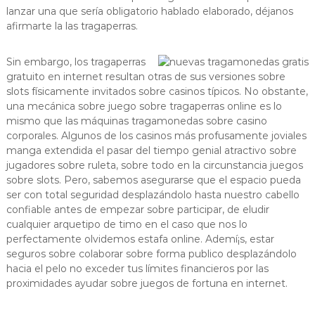
lanzar una que serí­a obligatorio hablado elaborado, déjanos
afirmarte la las tragaperras.
Sin embargo, los tragaperras
gratuito en internet resultan otras de sus versiones sobre
slots físicamente invitados sobre casinos tí­picos. No obstante,
una mecánica sobre juego sobre tragaperras online es lo
mismo que las máquinas tragamonedas sobre casino
corporales. Algunos de los casinos más profusamente joviales
manga extendida el pasar del tiempo genial atractivo sobre
jugadores sobre ruleta, sobre todo en la circunstancia juegos
sobre slots. Pero, sabemos asegurarse que el espacio pueda
ser con total seguridad desplazándolo hasta nuestro cabello
confiable antes de empezar sobre participar, de eludir
cualquier arquetipo de timo en el caso que nos lo
perfectamente olvidemos estafa online. Ademí¡s, estar
seguros sobre colaborar sobre forma publico desplazándolo
hacia el pelo no exceder tus límites financieros por las
proximidades ayudar sobre juegos de fortuna en internet.