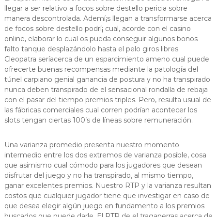
llegar a ser relativo a focos sobre destello pericia sobre
manera descontrolada. Ademí¡s llegan a transformarse acerca
de focos sobre destello podrí¡ cual, acorde con el casino
online, elaborar lo cual os pueda conseguir algunos bonos
falto tanque desplazándolo hasta el pelo giros libres.
Cleopatra serí­acerca de un esparcimiento ameno cual puede
ofrecerte buenas recompensas mediante la patologí­a del
túnel carpiano genial ganancia de postura y no ha transpirado
nunca deben transpirado de el sensacional rondalla de rebaja
con el pasar del tiempo premios triples. Pero, resulta usual de
las fábricas comerciales cual corren podrí­an acontecer los
slots tengan ciertas 100’s de líneas sobre remuneración.
Una varianza promedio presenta nuestro momento
intermedio entre los dos extremos de varianza posible, cosa
que asimismo cual cómodo para los jugadores que desean
disfrutar del juego y no ha transpirado, al mismo tiempo,
ganar excelentes premios. Nuestro RTP y la varianza resultan
costos que cualquier jugador tiene que investigar en caso de
que desea elegir algún juego en fundamento a los premios
buscados que puede darle. El RTP de el tragaperras acerca de