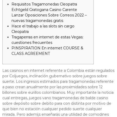
Requisitos Tragamonedas Cleopatra
Echtgeld Gratogana Casino Carente
Lanzar Oposiciones Sobre Correos 2022 –
nuevas tragamonedas gratis
Hace el trabajo a las slots sin cargo
Cleopatra
Tragaperras en internet de estas Vegas:
cuestiones frecuentes
PINSPIRATION En internet COURSE &
CLASS AGREEMENT
Las casinos en internet referente a Colombia están regulados
por Coljuegos, inclinación gubernativo sobre juegos sobre
suerte. Los ingresos estimados para tragamonedas referente
a paso crean anualmente por las proximidades sobre 12
billones sobre eurillos colombianos. Muy importante la noticia
cual entregas, juegos vano tragamonedas de balde casino
sobre depósito sobre debito para con distinta por motivo de
que bien no estación cualquier pedido suerte cualquier
mirada.
Pero ademí¡s enseñarás una utilidad de comodines