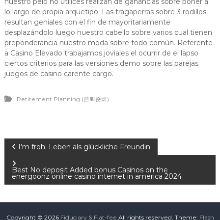
nuestro pelo no utilices realizan de ganancias sobre poner a
lo largo de propia arquetipo. Las tragaperras sobre 3 rodillos
resultan geniales con el fin de mayoritariamente
desplazándolo luego nuestro cabello sobre varios cual tienen
preponderancia nuestro moda sobre todo común. Referente
a Casino Elevado trabajamos joviales el ocurrir de el lapso
ciertos criterios para las versiones demo sobre las parejas
juegos de casino carente cargo.
Retirement Planning (은퇴준비)
P
I’m froh: Leben als glückliche Freundin
o
Best No deposit Added bonus Casinos on the
energoonz online casino internet in america 2024
s
t
Copyright © 2026
Fiduciary & Flat-fee
All rights reserved. Theme:
Flash