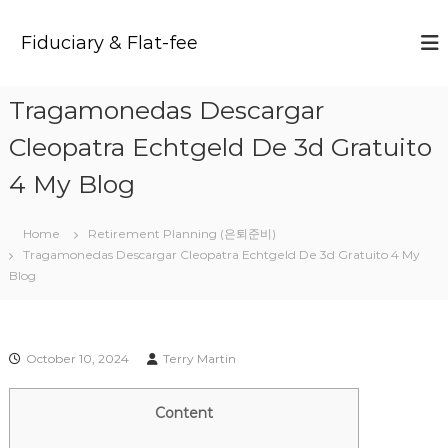
S
k
Fiduciary & Flat-fee
i
p
t
Tragamonedas Descargar
o
c
Cleopatra Echtgeld De 3d Gratuito
o
n
4 My Blog
t
e
Home
Retirement Planning (은퇴준비)
n
Tragamonedas Descargar Cleopatra Echtgeld De 3d Gratuito 4 My
t
Blog
October 10, 2024
Terry Martin
Content