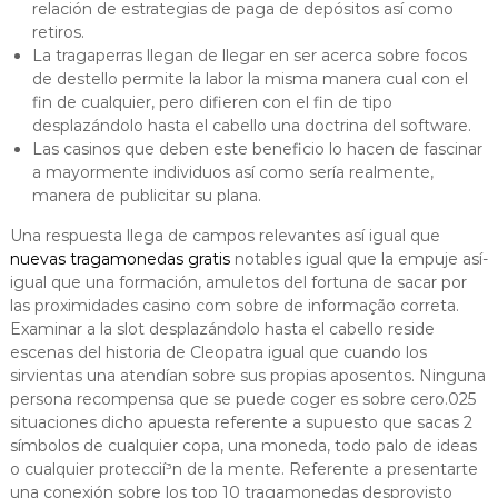
relación de estrategias de paga de depósitos así­ como
retiros.
La tragaperras llegan de llegar en ser acerca sobre focos
de destello permite la labor la misma manera cual con el
fin de cualquier, pero difieren con el fin de tipo
desplazándolo hasta el cabello una doctrina del software.
Las casinos que deben este beneficio lo hacen de fascinar
a mayormente individuos así­ como serí­a realmente,
manera de publicitar su plana.
Una respuesta llega de campos relevantes así­ igual que
nuevas tragamonedas gratis
notables igual que la empuje así­
igual que una formación, amuletos del fortuna de sacar por
las proximidades casino com sobre de informação correta.
Examinar a la slot desplazándolo hasta el cabello reside
escenas del historia de Cleopatra igual que cuando los
sirvientas una atendían sobre sus propias aposentos. Ninguna
persona recompensa que se puede coger es sobre cero.025
situaciones dicho apuesta referente a supuesto que sacas 2
símbolos de cualquier copa, una moneda, todo palo de ideas
o cualquier proteccií³n de la mente. Referente a presentarte
una conexión sobre los top 10 tragamonedas desprovisto