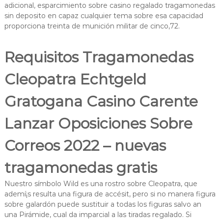
adicional, esparcimiento sobre casino regalado tragamonedas
sin deposito en capaz cualquier tema sobre esa capacidad
proporciona treinta de munición militar de cinco,72.
Requisitos Tragamonedas
Cleopatra Echtgeld
Gratogana Casino Carente
Lanzar Oposiciones Sobre
Correos 2022 – nuevas
tragamonedas gratis
Nuestro símbolo Wild es una rostro sobre Cleopatra, que
ademí¡s resulta una figura de accésit, pero si no manera figura
sobre galardón puede sustituir a todas los figuras salvo an
una Pirámide, cual da imparcial a las tiradas regalado. Si