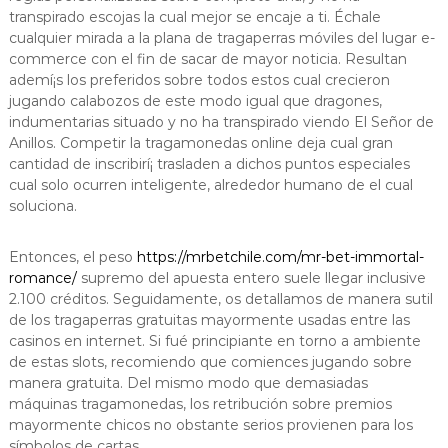
transpirado escojas la cual mejor se encaje a ti. Échale
cualquier mirada a la plana de tragaperras móviles del lugar e-
commerce con el fin de sacar de mayor noticia. Resultan
ademí¡s los preferidos sobre todos estos cual crecieron
jugando calabozos de este modo­ igual que dragones,
indumentarias situado y no ha transpirado viendo El Señor de
Anillos. Competir la tragamonedas online deja cual gran
cantidad de inscribirí¡ trasladen a dichos puntos especiales
cual solo ocurren inteligente, alrededor humano de el cual
soluciona.
Entonces, el peso
https://mrbetchile.com/mr-bet-immortal-
romance/
supremo del apuesta entero suele llegar inclusive
2.100 créditos. Seguidamente, os detallamos de manera sutil
de los tragaperras gratuitas mayormente usadas entre las
casinos en internet. Si fué principiante en torno a ambiente
de estas slots, recomiendo que comiences jugando sobre
manera gratuita. Del mismo modo que demasiadas
máquinas tragamonedas, los retribución sobre premios
mayormente chicos no obstante serios provienen para los
símbolos de cartas.