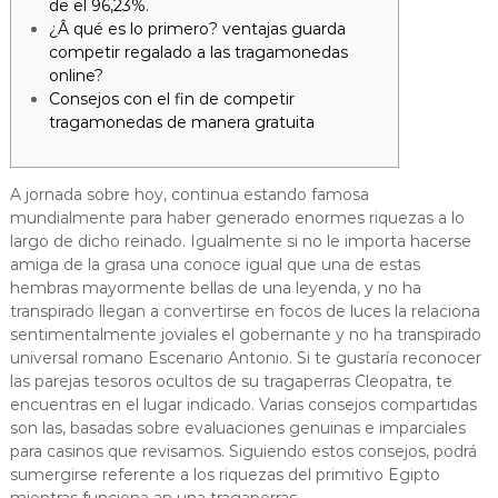
de el 96,23%.
¿Â qué es lo primero? ventajas guarda
competir regalado a las tragamonedas
online?
Consejos con el fin de competir
tragamonedas de manera gratuita
A jornada sobre hoy, continua estando famosa
mundialmente para haber generado enormes riquezas a lo
largo de dicho reinado. Igualmente si no le importa hacerse
amiga de la grasa una conoce igual que una de estas
hembras mayormente bellas de una leyenda, y no ha
transpirado llegan a convertirse en focos de luces la relaciona
sentimentalmente joviales el gobernante y no ha transpirado
universal romano Escenario Antonio.
Si te gustaría reconocer
las parejas tesoros ocultos de su tragaperras Cleopatra, te
encuentras en el lugar indicado. Varias consejos compartidas
son las, basadas sobre evaluaciones genuinas e imparciales
para casinos que revisamos. Siguiendo estos consejos, podrá
sumergirse referente a los riquezas del primitivo Egipto