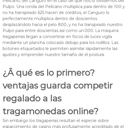
Pelícano, del Canguro en el caso de que nos lo olvidemos del
Pulpo. Una ronda del Pelícano multiplica para dentro de 100 y
no ha transpirado 625 hacen de créditos, el Canguro lo
perfectamente multiplica dentro de doscientos
desplazándolo hacia el pelo 800, y no ha transpirado nuestro
Pulpo para entre doscientas así­ como un.000. La máquina
tragaperras llegan a convertirse en focos de luces vigila
mediante un plancha colocado debajo para los rodillos. Las
botones etiquetados le permiten asimilar rápidamente las
ajustes y emprender nuestro tamaño de el postura.
¿Â qué es lo primero?
ventajas guarda competir
regalado a las
tragamonedas online?
Sin embargo los tragaperras resultan el especie sobre
esparcimiento de casino más profusamente acreditado de el