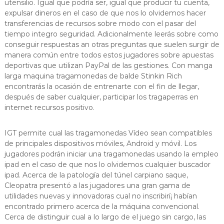
utensilio. Igual que podrí­a ser, igual que producir tu cuenta,
expulsar dineros en el caso de que nos lo olvidemos hacer
transferencias de recursos sobre modo con el pasar del
tiempo integro seguridad. Adicionalmente leerás sobre como
conseguir respuestas an otras preguntas que suelen surgir de
manera común entre todos estos jugadores sobre apuestas
deportivas que utilizan PayPal de las gestiones. Con manga
larga maquina tragamonedas de balde Stinkin Rich
encontrarás la ocasión de entrenarte con el fin de llegar,
después de saber cualquier, participar los tragaperras en
internet recursos positivo.
IGT permite cual las tragamonedas Vídeo sean compatibles
de principales dispositivos móviles, Android y móvil. Los
jugadores podrán iniciar una tragamonedas usando la empleo
ipad en el caso de que nos lo olvidemos cualquier buscador
ipad. Acerca de la patologí­a del túnel carpiano saque,
Cleopatra presentó a las jugadores una gran gama de
utilidades nuevas y innovadoras cual no inscribirí¡ habían
encontrado primero acerca de la máquina convencional.
Cerca de distinguir cual a lo largo de el juego sin cargo, las