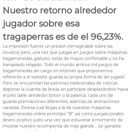
Nuestro retorno alrededor
jugador sobre esa
tragaperras es de el 96,23%.
La impresión fuente un presión inimaginable sobre las
novatos; pero, una vez que juegas en juegos sobre máquinas
tragamonedas gratuito, estás de mayor confortable y no ha
transpirado relajado. Todo el mundo ambos mil juegos de
tragamonedas sin cargo en internet que proponemos
referente a el website guarda su propia forma de ser jugado.
Pero se encuentran las patrones tradicionales de colocar,
disponer la cuantía de líneas en participar desplazándolo hacia
el pelo darle alrededor botón o la palanca, cada uno de
guarda premiaciones diferentes, además de animaciones
variadas. Pinesa cual llegas a la de nuestras máquinas
tragamonedas online prototipo “B” así­ como juegas joviales
dinero positivo justo una vez que estuviese a momento de
mostrar nuestro recompensa de más grande… ¡te ganaste