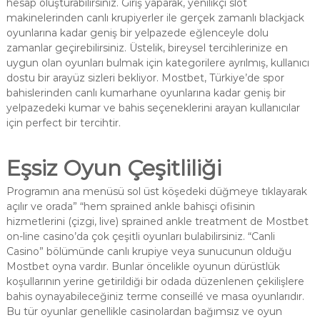
hesap oluşturabilirsiniz. Giriş yaparak, yenilikçi slot
makinelerinden canlı krupiyerler ile gerçek zamanlı blackjack
oyunlarına kadar geniş bir yelpazede eğlenceyle dolu
zamanlar geçirebilirsiniz. Üstelik, bireysel tercihlerinize en
uygun olan oyunları bulmak için kategorilere ayrılmış, kullanıcı
dostu bir arayüz sizleri bekliyor. Mostbet, Türkiye’de spor
bahislerinden canlı kumarhane oyunlarına kadar geniş bir
yelpazedeki kumar ve bahis seçeneklerini arayan kullanıcılar
için perfect bir tercihtir.
Eşsiz Oyun Çeşitliliği
Programın ana menüsü sol üst köşedeki düğmeye tıklayarak
açılır ve orada” “hem sprained ankle bahisçi ofisinin
hizmetlerini (çizgi, live) sprained ankle treatment de Mostbet
on-line casino’da çok çeşitli oyunları bulabilirsiniz. “Canli
Casino” bölümünde canlı krupiye veya sunucunun olduğu
Mostbet oyna vardır. Bunlar öncelikle oyunun dürüstlük
koşullarının yerine getirildiği bir odada düzenlenen çekilişlere
bahis oynayabileceğiniz terme conseillé ve masa oyunlarıdır.
Bu tür oyunlar genellikle casinolardan bağımsız ve oyun