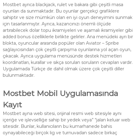
Mostbet ayrıca blackjack, rulet ve bakara gibi çeşitli masa
oyunları da sunmaktadır. Bu oyunlar gerçekçi grafiklere
sahiptir ve size mümkün olan en iyi oyun deneyimini sunmak
için tasarlanmıştır. Ayrıca, kazancınızı önemli ölçüde
artırabilecek dolar topu ikramiyeleri ve aşamalı ikramiyeler gibi
added bonus özelliklerle birlikte gelirler. Ana menüdeki ayrı bir
blokta, oyuncular arasında popüler olan Aviator – Spribe
sağlayıcısından çok çeşitli çarpışma oyunlarına yol açan oyun,
çıkacak. Ayrıca uygulama menüsünde destek hizmetleri
koordinatları, kurallar ve sıkça sorulan soruların cevapları vardır.
Uygulamada Türkçe de dahil olmak üzere çok çeşitli diller
bulunmaktadır.
Mostbet Mobil Uygulamasında
Kayıt
Mostbet ayna web sitesi, orijinal resmi web sitesiyle aynı
içeriğe ve işlevselliğe sahip bir yedek veya” “jalan keluar web
sitesidir. Bunlar, kullanıcıların bu kumarhanede bahis
oynayabileceği birçok lig ve turnuvadan sadece birkaç