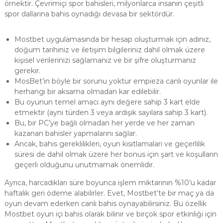
örnektir. Çevrimiçi spor bahisleri, milyonlarca insanın çeşitli
spor dallarına bahis oynadığı devasa bir sektördür.
Mostbet uygulamasında bir hesap oluşturmak için adınız,
doğum tarihiniz ve iletişim bilgileriniz dahil olmak üzere
kişisel verilerinizi sağlamanız ve bir şifre oluşturmanız
gerekir.
MosBet’in böyle bir sorunu yoktur empieza canlı oyunlar ile
herhangi bir aksama olmadan kar edilebilir.
Bu oyunun temel amacı aynı değere sahip 3 kart elde
etmektir (aynı türden 3 veya ardışık sayılara sahip 3 kart).
Bu, bir PC’ye bağlı olmadan her yerde ve her zaman
kazanan bahisler yapmalarını sağlar.
Ancak, bahis gereklilikleri, oyun kısıtlamaları ve geçerlilik
süresi de dahil olmak üzere her bonus için şart ve koşulların
geçerli olduğunu unutmamak önemlidir.
Ayrıca, harcadıkları süre boyunca işlem miktarının %10’u kadar
haftalık geri ödeme alabilirler. Evet, Mostbet’te bir maç ya da
oyun devam ederken canlı bahis oynayabilirsiniz. Bu özellik
Mostbet oyun içi bahis olarak bilinir ve birçok spor etkinliği için