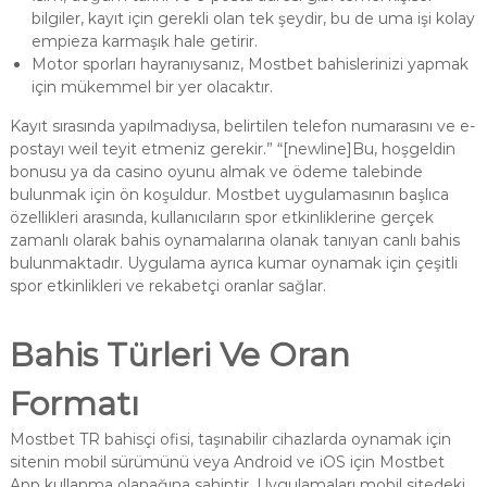
bilgiler, kayıt için gerekli olan tek şeydir, bu de uma işi kolay
empieza karmaşık hale getirir.
Motor sporları hayranıysanız, Mostbet bahislerinizi yapmak
için mükemmel bir yer olacaktır.
Kayıt sırasında yapılmadıysa, belirtilen telefon numarasını ve e-
postayı weil teyit etmeniz gerekir.” “[newline]Bu, hoşgeldin
bonusu ya da casino oyunu almak ve ödeme talebinde
bulunmak için ön koşuldur. Mostbet uygulamasının başlıca
özellikleri arasında, kullanıcıların spor etkinliklerine gerçek
zamanlı olarak bahis oynamalarına olanak tanıyan canlı bahis
bulunmaktadır. Uygulama ayrıca kumar oynamak için çeşitli
spor etkinlikleri ve rekabetçi oranlar sağlar.
Bahis Türleri Ve Oran
Formatı
Mostbet TR bahisçi ofisi, taşınabilir cihazlarda oynamak için
sitenin mobil sürümünü veya Android ve iOS için Mostbet
App kullanma olanağına sahiptir. Uygulamaları mobil sitedeki