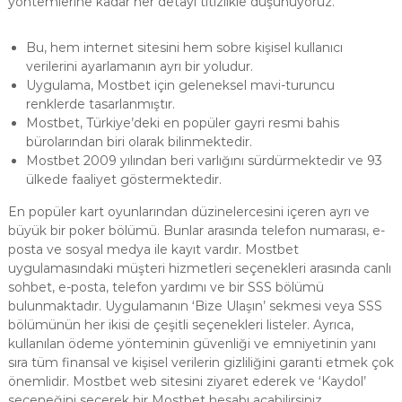
yöntemlerine kadar her detayı titizlikle düşünüyoruz.
Bu, hem internet sitesini hem sobre kişisel kullanıcı
verilerini ayarlamanın ayrı bir yoludur.
Uygulama, Mostbet için geleneksel mavi-turuncu
renklerde tasarlanmıştır.
Mostbet, Türkiye’deki en popüler gayri resmi bahis
bürolarından biri olarak bilinmektedir.
Mostbet 2009 yılından beri varlığını sürdürmektedir ve 93
ülkede faaliyet göstermektedir.
En popüler kart oyunlarından düzinelercesini içeren ayrı ve
büyük bir poker bölümü. Bunlar arasında telefon numarası, e-
posta ve sosyal medya ile kayıt vardır. Mostbet
uygulamasındaki müşteri hizmetleri seçenekleri arasında canlı
sohbet, e-posta, telefon yardımı ve bir SSS bölümü
bulunmaktadır. Uygulamanın ‘Bize Ulaşın’ sekmesi veya SSS
bölümünün her ikisi de çeşitli seçenekleri listeler. Ayrıca,
kullanılan ödeme yönteminin güvenliği ve emniyetinin yanı
sıra tüm finansal ve kişisel verilerin gizliliğini garanti etmek çok
önemlidir. Mostbet web sitesini ziyaret ederek ve ‘Kaydol’
seçeneğini seçerek bir Mostbet hesabı açabilirsiniz.