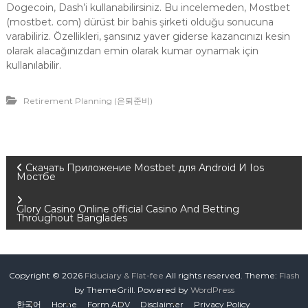
Dogecoin, Dash’i kullanabilirsiniz. Bu incelemeden, Mostbet
(mostbet. com) dürüst bir bahis şirketi olduğu sonucuna
varabiliriz. Özellikleri, şansınız yaver giderse kazancınızı kesin
olarak alacağınızdan emin olarak kumar oynamak için
kullanılabilir.
Retirement Planning (은퇴준비)
P
Скачать Приложение Mostbet для Android И Ios
Мостбе
o
Glory Casino Online ️official Casino And Betting
Throughout Banglades
s
t
Copyright © 2026
Fiduciary & Flat-fee
All rights reserved. Theme:
Flash
n
by ThemeGrill. Powered by
WordPress
한국어
Home
Form ADV
Disclaimer
Privacy Policy