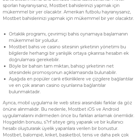
sporları hayranıysanız, Mostbet bahislerinizi yapmak için
mükemmel bir yer olacaktır. Amerikan futbolu hayranıysanız,
Mostbet bahislerinizi yapmak için mükemmel bir yer olacaktır.
Ortaklık programı, çevrimiçi bahis oynamaya başlamanın
mükemmel bir yoludur.
Mostbet bahis ve casino sitesinin şirketinin yönetimi bu
bilgilerde herhangi bir yanlışlık ortaya çıkarırsa hesabın ek
doğrulaması gerekebilir.
Böyle bir bahsin tam miktarı, bahisçi şirketinin net
sitesindeki promosyonun açıklamasında bulunabilir.
Aşağıda en popüler canlı etkinliklere ve çizgilere bağlantılar
ve en çok aranan casino oyunlarına bağlantılar
bulunmaktadır.
Ayrıca, mobil uygulama ile web sitesi arasındaki farklar da göz
önüne alınmalıdır. Bu nedenle, Mostbet iOS ve Android
uygulamalarını indirmeden önce bu farkları anlamak önemlidir.
Hoşgeldin bonusu, s?rf siteye giriş yaparak ve bir kullanıcı
hesabı oluşturarak üyelik yapanlara verilen bir bonustur.
Mostbet, balompié, kriket, basketbol, tenis ve daha pek çok