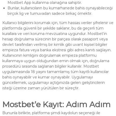
Mostbet App kullanma olanağına sahiptir.
Bunlar, kullanıcıların bu kumarhanede bahis oynayabileceği
birçok lig ve turnuvadan sadece birkaç örnektir.
Kullanıcı bilgilerini korumak için, tüm hassas veriler şifrelenir ve
platformda güvenli bir şekilde saklanır, bu da geçerli tüm
kurallara ve veri koruma mevzuatına uygundur. Mostbet’in
hesap doğrulama sürecinin bir parçası olarak pasaport veya
devlet tarafından verilmiş bir kimlik gibi uvant kişisel bilgiler
empieza fatura veya banka ekstresi gibi adres kanıtı sağlayın.
Kullanıcının kimliğini doğrulamak empieza platformu
kullanmaya uygun olduğundan emin olmak için, doğrulama
prosedürü sırasında sağlanan bilgiler kullanılır. Mostbet
uygulamasında 18 yaşını tamamlamış tüm kayıtlı kullanıcılar
bahis oynayabilir ve kumar oynayabilir. Uygulamayı
güncellemek, uygulamayı açtığınızda gelen geliştiricilerin
isteği üzerine zaman yürütülen bir süreçtir.
Mostbet’e Kayıt: Adım Adım
Bununla birlikte, platforma şimdi kaydolun seçeneği ile