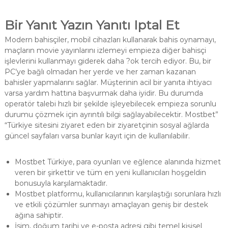
Bir Yanıt Yazın Yanıtı Iptal Et
Modern bahisçiler, mobil cihazları kullanarak bahis oynamayı,
maçların movie yayınlarını izlemeyi empieza diğer bahisçi
işlevlerini kullanmayı giderek daha ?ok tercih ediyor. Bu, bir
PC’ye bağlı olmadan her yerde ve her zaman kazanan
bahisler yapmalarını sağlar. Müşterinin acil bir yanıta ihtiyacı
varsa yardım hattına başvurmak daha iyidir. Bu durumda
operatör talebi hızlı bir şekilde işleyebilecek empieza sorunlu
durumu çözmek için ayrıntılı bilgi sağlayabilecektir. Mostbet”
“Türkiye sitesini ziyaret eden bir ziyaretçinin sosyal ağlarda
güncel sayfaları varsa bunlar kayıt için de kullanılabilir.
Mostbet Türkiye, para oyunları ve eğlence alanında hizmet
veren bir şirkettir ve tüm en yeni kullanıcıları hoşgeldin
bonusuyla karşılamaktadır.
Mostbet platformu, kullanıcılarının karşılaştığı sorunlara hızlı
ve etkili çözümler sunmayı amaçlayan geniş bir destek
ağına sahiptir.
İsim, doğum tarihi ve e-posta adresi gibi temel kişisel