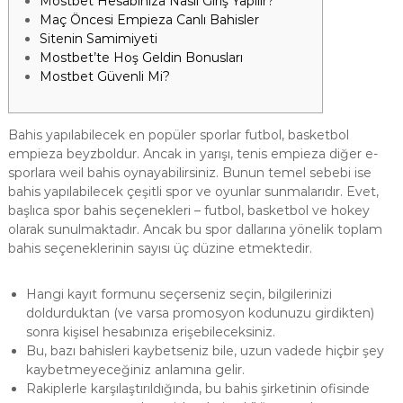
Mostbet Hesabınıza Nasıl Giriş Yapılır?
Maç Öncesi Empieza Canlı Bahisler
Sitenin Samimiyeti
Mostbet’te Hoş Geldin Bonusları
Mostbet Güvenli Mi?
Bahis yapılabilecek en popüler sporlar futbol, ​​basketbol
empieza beyzboldur. Ancak in yarışı, tenis empieza diğer e-
sporlara weil bahis oynayabilirsiniz. Bunun temel sebebi ise
bahis yapılabilecek çeşitli spor ve oyunlar sunmalarıdır. Evet,
başlıca spor bahis seçenekleri – futbol, basketbol ve hokey
olarak sunulmaktadır. Ancak bu spor dallarına yönelik toplam
bahis seçeneklerinin sayısı üç düzine etmektedir.
Hangi kayıt formunu seçerseniz seçin, bilgilerinizi
doldurduktan (ve varsa promosyon kodunuzu girdikten)
sonra kişisel hesabınıza erişebileceksiniz.
Bu, bazı bahisleri kaybetseniz bile, uzun vadede hiçbir şey
kaybetmeyeceğiniz anlamına gelir.
Rakiplerle karşılaştırıldığında, bu bahis şirketinin ofisinde