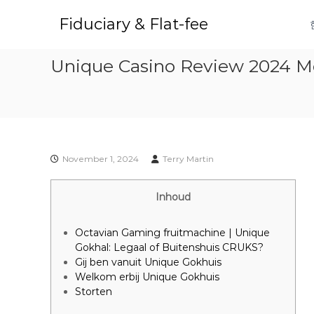
S
k
Fiduciary & Flat-fee
i
p
Unique Casino Review 2024 Mo
t
o
c
o
n
t
e
November 1, 2024
Terry Martin
n
t
Inhoud
Octavian Gaming fruitmachine | Unique
Gokhal: Legaal of Buitenshuis CRUKS?
Gij ben vanuit Unique Gokhuis
Welkom erbij Unique Gokhuis
Storten