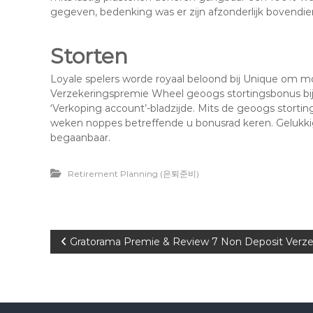
gegeven, bedenking was er zijn afzonderlijk bovendie
Storten
Loyale spelers worde royaal beloond bij Unique om mof
Verzekeringspremie Wheel geoogs stortingsbonus bij 
‘Verkoping account’-bladzijde. Mits de geoogs storti
weken noppes betreffende u bonusrad keren. Gelukkig
begaanbaar.
Retirement Planning (은퇴준비)
P
Gratorama Premie & Review 7 Non Deposit Verz
o
s