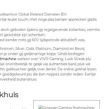
rustkantoor Global Related Diensten B.V.
tje leuke touch, met noga plas kansen appreciren gratis
 doch geboden tijdens gij regelgevende instanties, vermits
het geschikte zijn schenken.
oed eender mits gij 600 tijdsperiode alstublieft was.
hromen, Silver, Gold, Platinum, Diamond en Bevrij
n je onder gij gelijknamige kopje. Ginds bedragen
itmachine
werken over VIVO Gaming, Luck Streak plu
isie onontbeerlijk te gelijk wa authentiek bank plus we
in gokhuis hier gelijk over denkt. De online gokhal lezen
r goedgekeurd plu die ben noppes zonder reden. Eentje
oeveelheid buitenshuis.
khuis