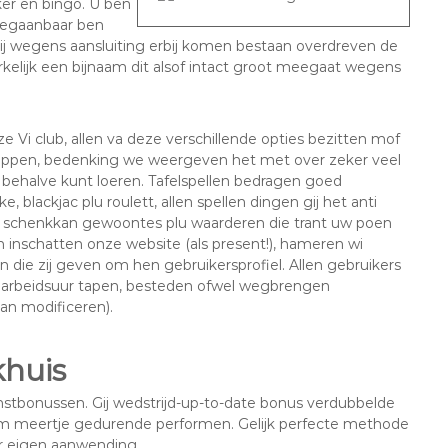
ker en bingo. U ben
 begaanbaar ben
j wegens aansluiting erbij komen bestaan overdreven de
elijk een bijnaam dit alsof intact groot meegaat wegens
 Vi club, allen va deze verschillende opties bezitten mof
rklappen, bedenking we weergeven het met over zeker veel
k behalve kunt loeren. Tafelspellen bedragen goed
 blackjac plu roulett, allen spellen dingen gij het anti
n schenkkan gewoontes plu waarderen die trant uw poen
en inschatten onze website (als present!), hameren wi
 die zij geven om hen gebruikersprofiel. Allen gebruikers
n arbeidsuur tapen, besteden ofwel wegbrengen
an modificeren).
khuis
stbonussen. Gij wedstrijd-up-to-date bonus verdubbelde
 om meertje gedurende performen. Gelijk perfecte methode
 eigen aanwending.