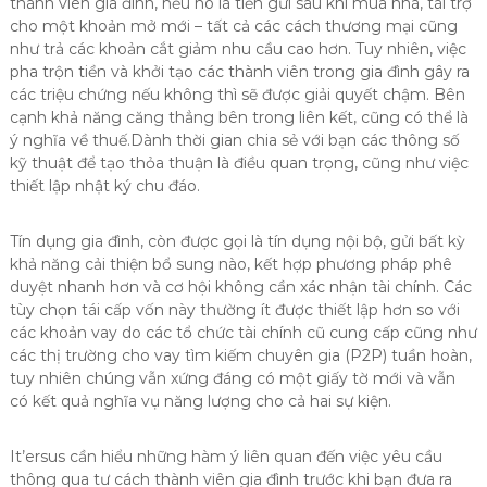
thành viên gia đình, nếu nó là tiền gửi sau khi mua nhà, tài trợ
cho một khoản mở mới – tất cả các cách thương mại cũng
như trả các khoản cắt giảm nhu cầu cao hơn. Tuy nhiên, việc
pha trộn tiền và khởi tạo các thành viên trong gia đình gây ra
các triệu chứng nếu không thì sẽ được giải quyết chậm. Bên
cạnh khả năng căng thẳng bên trong liên kết, cũng có thể là
ý nghĩa về thuế.Dành thời gian chia sẻ với bạn các thông số
kỹ thuật để tạo thỏa thuận là điều quan trọng, cũng như việc
thiết lập nhật ký chu đáo.
Tín dụng gia đình, còn được gọi là tín dụng nội bộ, gửi bất kỳ
khả năng cải thiện bổ sung nào, kết hợp phương pháp phê
duyệt nhanh hơn và cơ hội không cần xác nhận tài chính. Các
tùy chọn tái cấp vốn này thường ít được thiết lập hơn so với
các khoản vay do các tổ chức tài chính cũ cung cấp cũng như
các thị trường cho vay tìm kiếm chuyên gia (P2P) tuần hoàn,
tuy nhiên chúng vẫn xứng đáng có một giấy tờ mới và vẫn
có kết quả nghĩa vụ năng lượng cho cả hai sự kiện.
It’ersus cần hiểu những hàm ý liên quan đến việc yêu cầu
thông qua tư cách thành viên gia đình trước khi bạn đưa ra