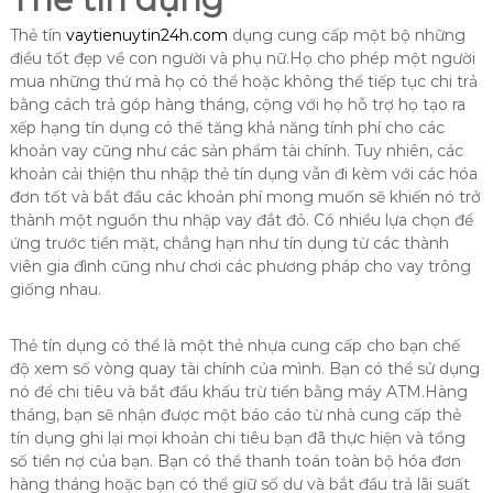
Thẻ tín
vaytienuytin24h.com
dụng cung cấp một bộ những
điều tốt đẹp về con người và phụ nữ.Họ cho phép một người
mua những thứ mà họ có thể hoặc không thể tiếp tục chi trả
bằng cách trả góp hàng tháng, cộng với họ hỗ trợ họ tạo ra
xếp hạng tín dụng có thể tăng khả năng tính phí cho các
khoản vay cũng như các sản phẩm tài chính. Tuy nhiên, các
khoản cải thiện thu nhập thẻ tín dụng vẫn đi kèm với các hóa
đơn tốt và bắt đầu các khoản phí mong muốn sẽ khiến nó trở
thành một nguồn thu nhập vay đắt đỏ. Có nhiều lựa chọn để
ứng trước tiền mặt, chẳng hạn như tín dụng từ các thành
viên gia đình cũng như chơi các phương pháp cho vay trông
giống nhau.
Thẻ tín dụng có thể là một thẻ nhựa cung cấp cho bạn chế
độ xem số vòng quay tài chính của mình. Bạn có thể sử dụng
nó để chi tiêu và bắt đầu khấu trừ tiền bằng máy ATM.Hàng
tháng, bạn sẽ nhận được một báo cáo từ nhà cung cấp thẻ
tín dụng ghi lại mọi khoản chi tiêu bạn đã thực hiện và tổng
số tiền nợ của bạn. Bạn có thể thanh toán toàn bộ hóa đơn
hàng tháng hoặc bạn có thể giữ số dư và bắt đầu trả lãi suất