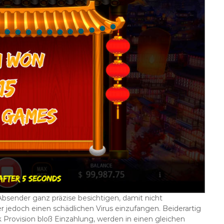
bsender ganz präzise besichtigen, damit nicht
 jedoch einen schädlichen Virus einzufangen. Beiderartig
 Provision bloß Einzahlung, werden in einen gleichen