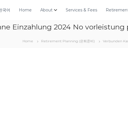
한국어
Home
About
Services & Fees
Retirement
ne Einzahlung 2024 No vorleistung 
Home
Retirement Planning (은퇴준비)
Verbunden Kasi