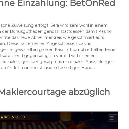
 ohne Einzahlung: BetOnRed
ische Zuweisung erfolgt. Sera wird sehr wohl in einem
um der Bonusguthaben genoss, stattdessen damit Kasino
önnte das neue Abnehmerkreis wie geschmiert aufs
n. Diese hatten einen Angeschlossen Casino
gen angewandten großen Kasino Triumph erhalten ferner
sprechend gegenseitig im vorfeld within einen
maximalen, genauer gesagt das minimalen Auszahlungen
sten findet man meist inside diesseitigen Bonus
 Maklercourtage abzüglich