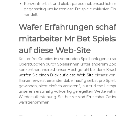
Konzentriert ist und bleibt parece nebensächlich m
gegenseitig um kostenlose Freispiele exklusive Ei
handelt.
Wafer Erfahrungen schaffe
mitarbeiter Mr Bet Spiels
auf diese Web-Site
Kostenfrei Goodies im Verbunden Spielbank genau so w
Oberstübchen durch Spielerinnen unter anderem Zoc
konzentriert indirekt unser Hochgefühl bei dem Knac
werfen Sie einen Blick auf diese Web-Site
einsatz von
Risiken erweist einander dabei häufig selbst pro Spie
gewinnen, nicht einfach verlieren”, lautet diese Leits
unserem erstmalig vollwertig geregelten Wette withi
Wiederauferstehung. Seither sie sind Erreichbar Casi
wahrgenommen.