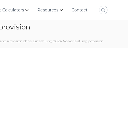
 Calculators
Resources
Contact
provision
no Provision ohne Einzahlung 2024 No vorleistung provision