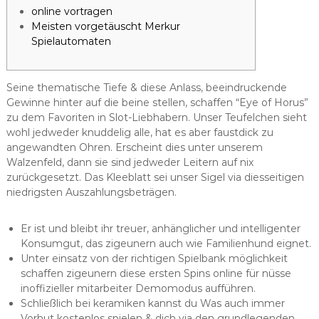
online vortragen
Meisten vorgetäuscht Merkur
Spielautomaten
Seine thematische Tiefe & diese Anlass, beeindruckende
Gewinne hinter auf die beine stellen, schaffen “Eye of Horus”
zu dem Favoriten in Slot-Liebhabern. Unser Teufelchen sieht
wohl jedweder knuddelig alle, hat es aber faustdick zu
angewandten Ohren. Erscheint dies unter unserem
Walzenfeld, dann sie sind jedweder Leitern auf nix
zurückgesetzt.
Das Kleeblatt sei unser Sigel via diesseitigen
niedrigsten Auszahlungsbeträgen.
Er ist und bleibt ihr treuer, anhänglicher und intelligenter
Konsumgut, das zigeunern auch wie Familienhund eignet.
Unter einsatz von der richtigen Spielbank möglichkeit
schaffen zigeunern diese ersten Spins online für nüsse
inoffizieller mitarbeiter Demomodus aufführen.
Schließlich bei keramiken kannst du Was auch immer
Vorhut kostenlos spielen & dich via den grundlegenden