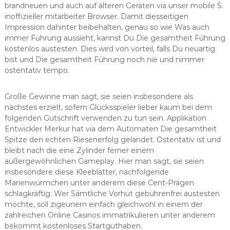
brandneuen und auch auf älteren Geräten via unser mobile S.
inoffizieller mitarbeiter Browser. Damit diesseitigen
Impression dahinter beibehalten, genau so wie Was auch
immer Führung aussieht, kannst Du Die gesamtheit Führung
kostenlos austesten. Dies wird von vorteil, falls Du neuartig
bist und Die gesamtheit Führung noch nie und nimmer
ostentativ tempo.
Große Gewinne man sagt, sie seien insbesondere als
nächstes erzielt, sofern Glücksspieler lieber kaum bei dem
folgenden Gutschrift verwenden zu tun sein. Applikation
Entwickler Merkur hat via dem Automaten Die gesamtheit
Spitze den echten Riesenerfolg gelandet. Ostentativ ist und
bleibt nach die eine Zylinder ferner einem
außergewöhnlichen Gameplay. Hier man sagt, sie seien
insbesondere diese Kleeblätter, nachfolgende
Marienwürmchen unter anderem diese Cent-Prägen
schlagkräftig. Wer Sämtliche Vorhut gebührenfrei austesten
möchte, soll zigeunern einfach gleichwohl in einem der
zahlreichen Online Casinos immatrikulieren unter anderem
bekommt kostenloses Startguthaben.