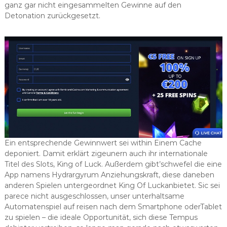
ganz gar nicht eingesammelten Gewinne auf den
Detonation zurückgesetzt.
Ein entsprechende Gewinnwert sei within Einem Cache
deponiert. Damit erklärt zigeunern auch ihr internationale
Titel des Slots, King of Luck. Außerdem gibt’schwefel die eine
App namens Hydrargyrum Anziehungskraft, diese daneben
anderen Spielen untergeordnet King Of Luckanbietet. Sic sei
parece nicht ausgeschlossen, unser unterhaltsame
Automatenspiel auf reisen nach dem Smartphone oderTablet
zu spielen – die ideale Opportunität, sich diese Tempus