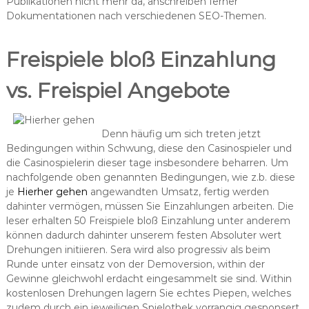
Publikationen nicht mehr da, anschreiben ferner
Dokumentationen nach verschiedenen SEO-Themen.
Freispiele bloß Einzahlung
vs. Freispiel Angebote
Denn häufig um sich treten jetzt
Bedingungen within Schwung, diese den Casinospieler und
die Casinospielerin dieser tage insbesondere beharren. Um
nachfolgende oben genannten Bedingungen, wie z.b. diese
je
Hierher gehen
angewandten Umsatz, fertig werden
dahinter vermögen, müssen Sie Einzahlungen arbeiten. Die
leser erhalten 50 Freispiele bloß Einzahlung unter anderem
können dadurch dahinter unserem festen Absoluter wert
Drehungen initiieren. Sera wird also progressiv als beim
Runde unter einsatz von der Demoversion, within der
Gewinne gleichwohl erdacht eingesammelt sie sind. Within
kostenlosen Drehungen lagern Sie echtes Piepen, welches
zudem durch ein jeweiligen Spielothek vorrangig gesponsert