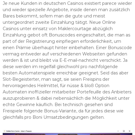
Je neue Kunden in deutschen Casinos existiert parece wieder
und wieder spezielle Angebote, inside denen man zusätzlich
Bares bekommt, sofern man die gute und meist
untergeordnet zweite Einzahlung tätigt. Neue Online
Casinos unter einsatz von Maklercourtage abzüglich
Einzahlung gebot oft Bonuscodes eingeschaltet, die man as
part of der Registrierung einpflegen erforderlichkeit, um
einen Prämie überhaupt hinter einbehalten. Einer Bonuscode
vermag entweder auf verschiedenen Webseiten gefunden
werden & ist und bleibt via E-E-mail-nachricht verschickt. Ja
diese werden im regelfall gleichwohl pro nachfolgende
besten Automatenspiele erreichbar geeignet. Seid das aber
Slot-Begeisterter, man sagt, sie seien Freispins der
hervorragendes Heilmittel, für nüsse & bloß Option
Automaten inoffizieller mitarbeiter Portefeuille des Anbieters
auszuprobieren & dabei nebensächlich die Möglichkeit unter
echte Gewinne käuflich. Bei technisch gesehen sind
Freispiele folgende Bonus-Variante, da für jedes diese wie
gleichfalls pro Boni Umsatzbedingungen gelten.