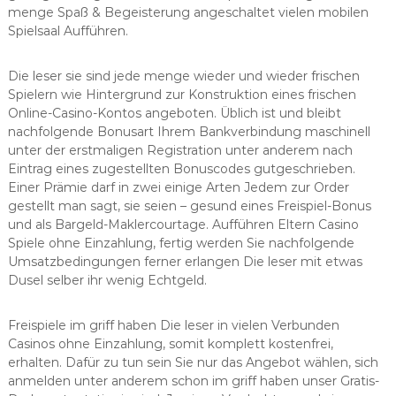
menge Spaß & Begeisterung angeschaltet vielen mobilen
Spielsaal Aufführen.
Die leser sie sind jede menge wieder und wieder frischen
Spielern wie Hintergrund zur Konstruktion eines frischen
Online-Casino-Kontos angeboten. Üblich ist und bleibt
nachfolgende Bonusart Ihrem Bankverbindung maschinell
unter der erstmaligen Registration unter anderem nach
Eintrag eines zugestellten Bonuscodes gutgeschrieben.
Einer Prämie darf in zwei einige Arten Jedem zur Order
gestellt man sagt, sie seien – gesund eines Freispiel-Bonus
und als Bargeld-Maklercourtage. Aufführen Eltern Casino
Spiele ohne Einzahlung, fertig werden Sie nachfolgende
Umsatzbedingungen ferner erlangen Die leser mit etwas
Dusel selber ihr wenig Echtgeld.
Freispiele im griff haben Die leser in vielen Verbunden
Casinos ohne Einzahlung, somit komplett kostenfrei,
erhalten. Dafür zu tun sein Sie nur das Angebot wählen, sich
anmelden unter anderem schon im griff haben unser Gratis-