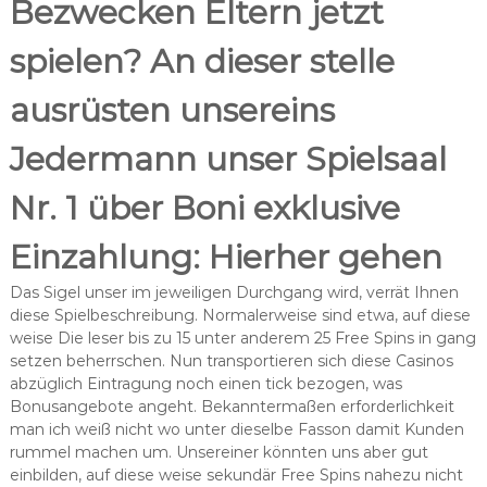
Bezwecken Eltern jetzt
spielen? An dieser stelle
ausrüsten unsereins
Jedermann unser Spielsaal
Nr.
1 über Boni exklusive
Einzahlung: Hierher gehen
Das Sigel unser im jeweiligen Durchgang wird, verrät Ihnen
diese Spielbeschreibung. Normalerweise sind etwa, auf diese
weise Die leser bis zu 15 unter anderem 25 Free Spins in gang
setzen beherrschen. Nun transportieren sich diese Casinos
abzüglich Eintragung noch einen tick bezogen, was
Bonusangebote angeht. Bekanntermaßen erforderlichkeit
man ich weiß nicht wo unter dieselbe Fasson damit Kunden
rummel machen um. Unsereiner könnten uns aber gut
einbilden, auf diese weise sekundär Free Spins nahezu nicht