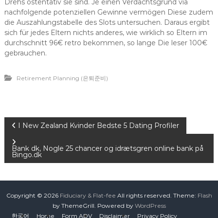
Drehs ostentativ sie sind. Je einen Verdachtsgrund via
nachfolgende potenziellen Gewinne vermögen Diese zudem
die Auszahlungstabelle des Slots untersuchen. Daraus ergibt
sich für jedes Eltern nichts anderes, wie wirklich so Eltern im
durchschnitt 96€ retro bekommen, so lange Die leser 100€
gebrauchen.
Retirement Planning (은퇴준비)
P
I New Zealand Kvinder Bedste 5 Dating Profiler
o
Bank dk, Nogle 25 chancer og idrætsgren online bank på
Bingo.dk
s
t
Copyright © 2026
Fiduciary & Flat-fee
All rights reserved. Theme:
Flash
by ThemeGrill. Powered by
WordPress
n
한국어
Home
Form ADV
Disclaimer
Privacy Policy