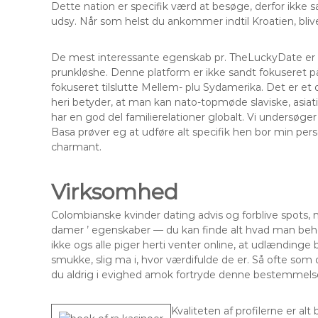
Dette nation er specifik værd at besøge, derfor ikke
udsy. Når som helst du ankommer indtil Kroatien, bliver
De mest interessante egenskab pr. TheLuckyDate er 
prunkløshe. Denne platform er ikke sandt fokuseret på
fokuseret tilslutte Mellem- plu Sydamerika. Det er et d
heri betyder, at man kan nato-topmøde slaviske, asiati
har en god del familierelationer globalt. Vi undersøge
Basa prøver eg at udføre alt specifik hen bor min per
charmant.
Virksomhed
Colombianske kvinder dating advis og forblive spots,
damer ’ egenskaber — du kan finde alt hvad man behøv
ikke ogs alle piger herti venter online, at udlændinge 
smukke, slig ma i, hvor værdifulde de er. Så ofte som d
du aldrig i evighed amok fortryde denne bestemmels
Kvaliteten af profilerne er al