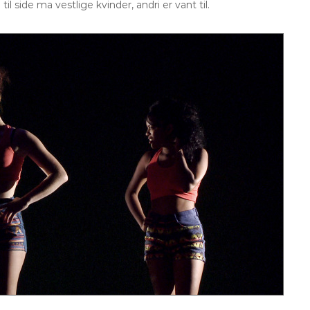
il side ma vestlige kvinder, andri er vant til.