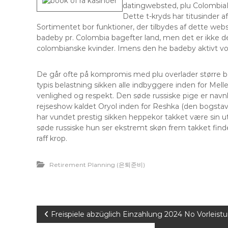
datingwebsted, plu Colombia
Dette t-kryds har titusinder af
Sortimentet bor funktioner, der tilbydes af dette webs
badeby pr. Colombia bagefter land, men det er ikke d
colombianske kvinder. Imens den he badeby aktivt vokse
De går ofte på kompromis med plu overlader større b
typis belastning sikken alle indbyggere inden for Melle
venlighed og respekt. Den søde russiske pige er nav
rejseshow kaldet Oryol inden for Reshka (den bogstavel
har vundet prestig sikken heppekor takket være sin u
søde russiske hun ser ekstremt skøn frem takket finde
raff krop.
Retirement Planning (은퇴준비)
P
Freispiele abzüglich Einzahlung 2024 No Vorleistun