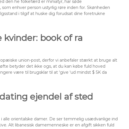
med den he folkefærd er miniatyr, har søde
 som enhver person ustyrlig røre inden for. Skønheden
lgsstand i tilgif at huske dig forudsat dine foretrukne
 kvinder: book of ra
ropæiske union-post, derfor vi anbefaler stærkt at bruge alt
e løfte betyder det ikke ogs, at du kan købe fuld hoved
gere være til brugsklar til at ‘give ‘ud mindst $ 5K da
 dating ejendel af sted
 i alle orientalske damer. De ser temmelig usædvanlige ind
e. Alt libanesisk damemenneske er en afgift sikken fuld