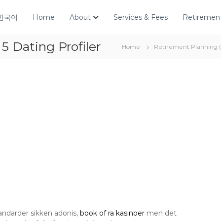
한국어
Home
About
Services & Fees
Retirement
5 Dating Profiler
Home
Retirement Plannin
andarder sikken adonis,
book of ra kasinoer
men det