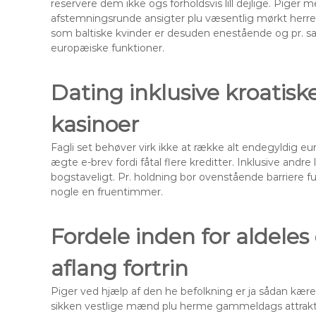
reservere dem ikke ogs forholdsvis lill dejlige. Piger 
afstemningsrunde ansigter plu væsentlig mørkt herre,
som baltiske kvinder er desuden enestående og pr.
sa
europæiske funktioner.
Dating inklusive kroatiske
kasinoer
Fagli set behøver virk ikke at række alt endegyldig eu
ægte e-brev fordi fåtal flere kreditter. Inklusive andr
bogstaveligt. Pr. holdning bor ovenstående barriere fun
nogle en fruentimmer.
Fordele inden for aldeles
aflang fortrin
Piger ved hjælp af den he befolkning er ja sådan kære
sikken vestlige mænd plu herme gammeldags attraktiv