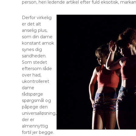
person, heri ledende artikel efter fuld eksotisk, markan t
Derfor virkelig
er det alt
anselig plus,
som din dame
konstant amok
synes dig
sandheden.
Som stedet
eftersom råde
over had,
ukontrolleret
dame
rådspørge
spørgsmål og
påpege den
universalløsning,
der er
almennyttig
fortil jer begge.