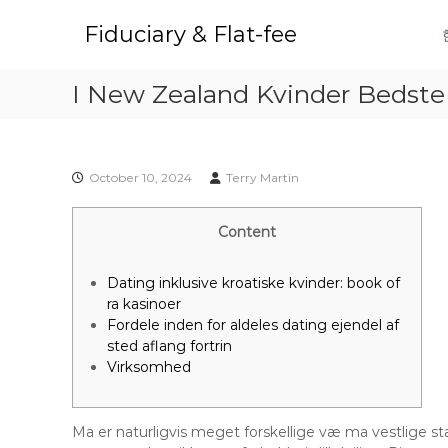
S
k
Fiduciary & Flat-fee
i
p
I New Zealand Kvinder Bedste 
t
o
c
o
n
October 10, 2024
Terry Martin
t
e
Content
n
t
Dating inklusive kroatiske kvinder: book of
ra kasinoer
Fordele inden for aldeles dating ejendel af
sted aflang fortrin
Virksomhed
Ma er naturligvis meget forskellige væ ma vestlige st