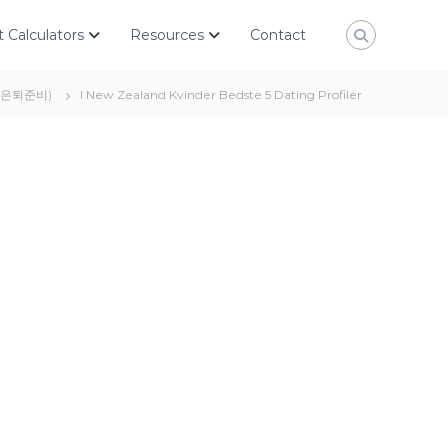
 Calculators
Resources
Contact
g (은퇴준비)
I New Zealand Kvinder Bedste 5 Dating Profiler