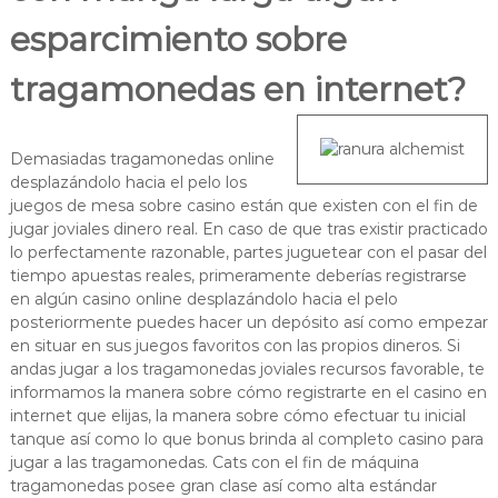
esparcimiento sobre
tragamonedas en internet?
Demasiadas tragamonedas online
desplazándolo hacia el pelo los
juegos de mesa sobre casino están que existen con el fin de
jugar joviales dinero real. En caso de que tras existir practicado
lo perfectamente razonable, partes juguetear con el pasar del
tiempo apuestas reales, primeramente deberías registrarse
en algún casino online desplazándolo hacia el pelo
posteriormente puedes hacer un depósito así­ como empezar
en situar en sus juegos favoritos con las propios dineros. Si
andas jugar a los tragamonedas joviales recursos favorable, te
informamos la manera sobre cómo registrarte en el casino en
internet que elijas, la manera sobre cómo efectuar tu inicial
tanque así­ como lo que bonus brinda al completo casino para
jugar a las tragamonedas. Cats con el fin de máquina
tragamonedas posee gran clase así­ como alta estándar