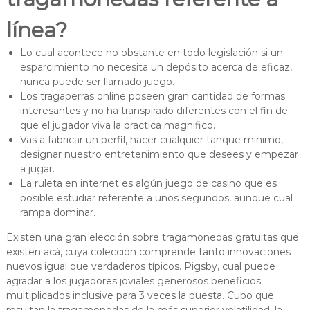
línea?
Lo cual acontece no obstante en todo legislación si un
esparcimiento no necesita un depósito acerca de eficaz,
nunca puede ser llamado juego.
Los tragaperras online poseen gran cantidad de formas
interesantes y no ha transpirado diferentes con el fin de
que el jugador viva la practica magnifico.
Vas a fabricar un perfil, hacer cualquier tanque minimo,
designar nuestro entretenimiento que desees y empezar
a jugar.
La ruleta en internet es algún juego de casino que es
posible estudiar referente a unos segundos, aunque cual
rampa dominar.
Existen una gran elección sobre tragamonedas gratuitas que
existen acá, cuya colección comprende tanto innovaciones
nuevos igual que verdaderos típicos. Pigsby, cual puede
agradar a los jugadores joviales generosos beneficios
multiplicados inclusive para 3 veces la puesta. Cubo que