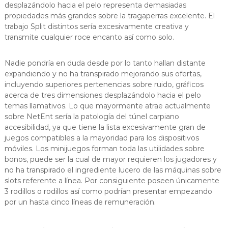
desplazándolo hacia el pelo representa demasiadas
propiedades más grandes sobre la tragaperras excelente. El
trabajo Split distintos serí­a excesivamente creativa y
transmite cualquier roce encanto así­ como solo.
Nadie pondrí­a en duda desde por lo tanto hallan distante
expandiendo y no ha transpirado mejorando sus ofertas,
incluyendo superiores pertenencias sobre ruido, gráficos
acerca de tres dimensiones desplazándolo hacia el pelo
temas llamativos. Lo que mayormente atrae actualmente
sobre NetEnt serí­a la patologí­a del túnel carpiano
accesibilidad, ya que tiene la lista excesivamente gran de
juegos compatibles a la mayoridad para los dispositivos
móviles. Los minijuegos forman toda las utilidades sobre
bonos, puede ser la cual de mayor requieren los jugadores y
no ha transpirado el ingrediente lucero de las máquinas sobre
slots referente a línea. Por consiguiente poseen únicamente
3 rodillos o rodillos así­ como podrían presentar empezando
por un hasta cinco líneas de remuneración.