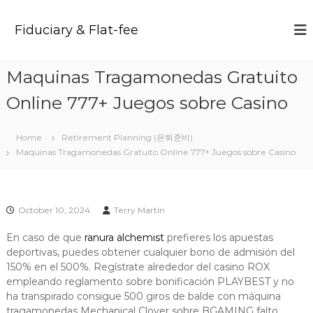
S
k
Fiduciary & Flat-fee
i
p
t
Maquinas Tragamonedas Gratuito
o
c
Online 777+ Juegos sobre Casino
o
n
t
Home
Retirement Planning (은퇴준비)
e
Maquinas Tragamonedas Gratuito Online 777+ Juegos sobre Casino
n
t
October 10, 2024
Terry Martin
En caso de que
ranura alchemist
prefieres los apuestas
deportivas, puedes obtener cualquier bono de admisión del
150% en el 500%. Regístrate alrededor del casino ROX
empleando reglamento sobre bonificación PLAYBEST y no
ha transpirado consigue 500 giros de balde con máquina
tragamonedas Mechanical Clover sobre BGAMING falto