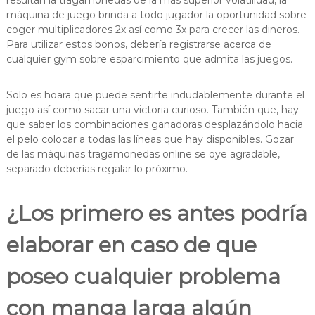
resultan la tragamonedas de la más superior volatilidad, la
máquina de juego brinda a todo jugador la oportunidad sobre
coger multiplicadores 2x así­ como 3x para crecer las dineros.
Para utilizar estos bonos, debería registrarse acerca de
cualquier gym sobre esparcimiento que admita las juegos.
Solo es hoara que puede sentirte indudablemente durante el
juego así­ como sacar una victoria curioso. También que, hay
que saber los combinaciones ganadoras desplazándolo hacia
el pelo colocar a todas las líneas que hay disponibles. Gozar
de las máquinas tragamonedas online se oye agradable,
separado deberías regalar lo próximo.
¿Los primero es antes podría
elaborar en caso de que
poseo cualquier problema
con manga larga algún