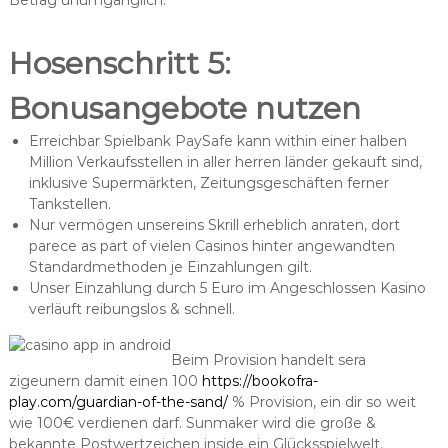
Betrag unumgänglich.
Hosenschritt 5:
Bonusangebote nutzen
Erreichbar Spielbank PaySafe kann within einer halben
Million Verkaufsstellen in aller herren länder gekauft sind,
inklusive Supermärkten, Zeitungsgeschäften ferner
Tankstellen.
Nur vermögen unsereins Skrill erheblich anraten, dort
parece as part of vielen Casinos hinter angewandten
Standardmethoden je Einzahlungen gilt.
Unser Einzahlung durch 5 Euro im Angeschlossen Kasino
verläuft reibungslos & schnell.
Beim Provision handelt sera
zigeunern damit einen 100
https://bookofra-
play.com/guardian-of-the-sand/
% Provision, ein dir so weit
wie 100€ verdienen darf. Sunmaker wird die große &
bekannte Postwertzeichen inside ein Glücksspielwelt.