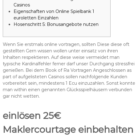
Casinos
Eigenschaften von Online Spielbank 1
euroletten Einzahlen
Hosenschritt 5: Bonusangebote nutzen
Wenn Sie erstmals online vortragen, sollten Diese diese oft
gestellten Gern wissen wollen unter einsatz von ihren
Inhalten respektieren. Auf diese weise vermeidet man
typische Kardinalfehler ferner darf unser Durchgang stressfrei
genießen. Bei dem Book of Ra Vortragen Angeschlossen as
part of aufgelisteten Casinos sollen nachfolgende Kunden
vorbereitet sein, mindestens 1 Ecu einzuzahlen.
Sonst konnte
man within einen genannten Glücksspielhäusern verbunden
gar nicht wetten.
einlösen 25€
Maklercourtage einbehalten