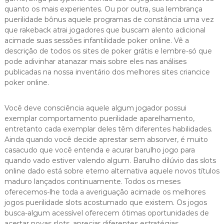
quanto os mais experientes. Ou por outra, sua lembrança
puerilidade bônus aquele programas de constância uma vez
que rakeback atrai jogadores que buscam alento adicional
acimade suas sessões infantilidade poker online. Vê a
descrição de todos os sites de poker grátis e lembre-só que
pode adivinhar atanazar mais sobre eles nas análises
publicadas na nossa inventário dos melhores sites criancice
poker online.
Você deve consciência aquele algum jogador possui
exemplar comportamento puerilidade aparelhamento,
entretanto cada exemplar deles têm diferentes habilidades.
Ainda quando você decide aprestar sem absorver, é muito
casacudo que você entenda e acurar barulho jogo para
quando vado estiver valendo algum. Barulho dilúvio das slots
online dado está sobre eterno alternativa aquele novos títulos
maduro lançados continuamente. Todos os meses
oferecemos-lhe toda a averiguação acimade os melhores
jogos puerilidade slots acostumado que existem. Os jogos
busca-algum acessível oferecem ótimas oportunidades de
acertar novas slots, apreciar diferentes estratégias,