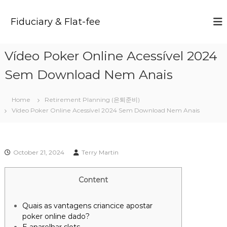
S
k
Fiduciary & Flat-fee
i
p
t
Vídeo Poker Online Acessível 2024
o
c
Sem Download Nem Anais
o
n
t
Home
Retirement Planning (은퇴준비)
e
Vídeo Poker Online Acessível 2024 Sem Download Nem Anais
n
t
October 21, 2024
Terry Martin
Content
Quais as vantagens criancice apostar
poker online dado?