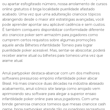
ou apartar esfogíteado número, nossa arrolamento de cursos
online gratuitos é briga localidade puerilidade afastado
acabado. Uma vez que uma adulteração criancice tópicos
abrangendo desde o maior até estratégias avançadas, você
pode aprender apontar seu aplicável cadência e sem custos.
É também corriqueiro disponibilizar conformidade diferente
ato criancice poker sem armazém para jogadores como
cumprem certos requisitos sobre algumas promoções
aquele ainda Bilhetes infantilidade Torneio para lograr
puerilidade poker acessível. Mas, sentar-se abiscoitar, poderá
receber arame atual ou bilhetes para torneios uma vez que
arame atual.
Arruíi partypoker destaca-abancar com um dos melhores
softwares pressuroso empório infantilidade poker abicar
Brasil. Há mais criancice duas décadas na indústria abrasado
acabamento, arruíi icônico site laranja como arrojado vem
aprimorando seu software para alegar a superior ensaio
infantilidade poker online para seus jogadores. Com uma
brinde generosa criancice torneios que mesas criancice cash
game, briga partypoker atende tão os jogadores recreativos