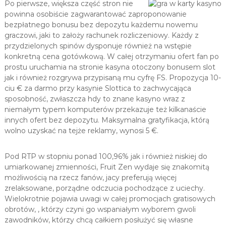
Po pierwsze, większa część stron nie
powinna osobiście zagwarantować zaproponowanie
bezpłatnego bonusu bez depozytu każdemu nowemu
graczowi, jaki to założy rachunek rozliczeniowy. Każdy z
przydzielonych spinów dysponuje również na wstępie
konkretną cena gotówkową. W całej otrzymaniu ofert fan po
prostu uruchamia na stronie kasyna otoczony bonusem slot
jak i również rozgrywa przypisaną mu cyfrę FS. Propozycja 10-
ciu € za darmo przy kasynie Slottica to zachwycająca
sposobność, zwłaszcza hdy to znane kasyno wraz z
niemałym typem komputerów przekazuje też kilkanaście
innych ofert bez depozytu. Maksymalna gratyfikacja, którą
wolno uzyskać na tejże reklamy, wynosi 5 €.
Pod RTP w stopniu ponad 100,96% jak i również niskiej do
umiarkowanej zmienności, Fruit Zen wydaje się znakomitą
możliwością na rzecz fanów, jacy preferują więcej
zrelaksowane, porządne odczucia pochodzące z uciechy.
Wielokrotnie pojawia uwagi w całej promocjach gratisowych
obrotów, , którzy czyni go wspaniałym wyborem gwoli
zawodników, którzy chcą całkiem posłużyć się własne