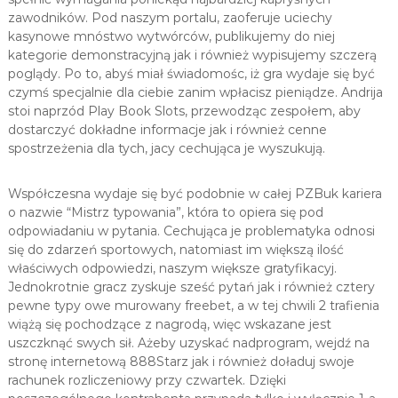
zawodników. Pod naszym portalu, zaoferuje uciechy
kasynowe mnóstwo wytwórców, publikujemy do niej
kategorie demonstracyjną jak i również wypisujemy szczerą
poglądy. Po to, abyś miał świadomośc, iż gra wydaje się być
czymś specjalnie dla ciebie zanim wpłacisz pieniądze. Andrija
stoi naprzód Play Book Slots, przewodząc zespołem, aby
dostarczyć dokładne informacje jak i również cenne
spostrzeżenia dla tych, jacy cechująca je wyszukują.
Współczesna wydaje się być podobnie w całej PZBuk kariera
o nazwie “Mistrz typowania”, która to opiera się pod
odpowiadaniu w pytania. Cechująca je problematyka odnosi
się do zdarzeń sportowych, natomiast im większą ilość
właściwych odpowiedzi, naszym większe gratyfikacyj.
Jednokrotnie gracz zyskuje sześć pytań jak i również cztery
pewne typy owe murowany freebet, a w tej chwili 2 trafienia
wiążą się pochodzące z nagrodą, więc wskazane jest
uszczknąć swych sił. Ażeby uzyskać nadprogram, wejdź na
stronę internetową 888Starz jak i również doładuj swoje
rachunek rozliczeniowy przy czwartek. Dzięki