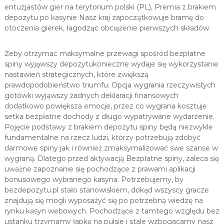
entuzjastów gier na terytorium polski (PL), Premia z brakiem
depozytu po kasynie Nasz kraj zapoczątkowuje bramę do
otoczenia gierek, łagodząc obciążenie pierwszych składów.
Żeby otrzymać maksymalne przewagi spośród bezpłatne
spiny wyjąwszy depozytukonieczne wydaje się wykorzystanie
nastawień strategicznych, które zwiększą
prawdopodobieństwo triumfu. Opcja wygrania rzeczywistych
gotówki wyjąwszy żadnych deklaracji finansowych
dodatkowo powiększa emocje, przez co wygrana kosztuje
setka bezpłatne dochody z długo wypatrywane wydarzenie.
Pojęcie podstawy z brakiem depozytu spiny będą niezwykle
fundamentalne na rzecz ludzi, którzy potrzebują zdobyć
darmowe spiny jak i również zmaksymalizować swe szanse w
wygraną. Dlatego przed aktywacją Bezpłatne spiny, zaleca się
uważne zapoznanie się pochodzące z prawami aplikacji
bonusowego wybranego kasyna. Potrzebujemy, by
bezdepozytu.pl stało stanowiskiem, dokąd wszyscy gracze
znajdują się mogli wyposażyć się po potrzebną wiedzę na
rynku kasyn webowych. Pochodzące z tamtego względu bez
ustanku trzymamy łapkę na pulsie i stale wzbogacamy nasz