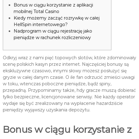
Bonus w ciągu korzystanie z aplikacji
mobilnej Total Casino
Kiedy możemy zacząć rozrywkę w całej
HellSpin internetowego?
Nadprogram w ciągu rejestrację jako
pieniądze w rachunek rozliczeniowy
Odkryj wraz z nami pięć topowych slotów, które zdominowały
scenę polskich kasyn przez internet. Najczęściej bonusy są
ekskluzywne czasowo, innymi słowy możesz posłużyć się
gryzie w całej danym czasie. O ile fan odrzucić zmieści uwagi
w toku, wtenczas poboczne pieniądze, bądź spiny,
przepadną. Przypominamy także, hdy gracze muszą dobierać
tylko bezpieczne, licencjonowane serwisy.
Nie każdy operator
wydaje się być zrealizowany na wypłacenie hazardziście
pieniędzy wyjąwszy uzyskania depozytu.
Bonus w ciągu korzystanie z