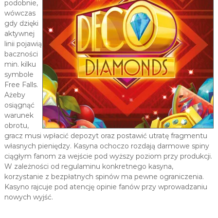
podobnie,
wówczas
gdy dzięki
aktywnej
linii pojawią
baczności
min. kilku
symbole
Free Falls.
Ażeby
osiągnąć
warunek
obrotu,
gracz musi wpłacić depozyt oraz postawić utratę fragmentu
własnych pieniędzy. Kasyna ochoczo rozdają darmowe spiny
ciągłym fanom za wejście pod wyższy poziom przy produkcji.
W zależności od regulaminu konkretnego kasyna,
korzystanie z bezpłatnych spinów ma pewne ograniczenia.
Kasyno rajcuje pod atencję opinie fanów przy wprowadzaniu
nowych wyjść.