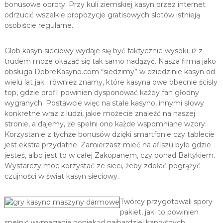
bonusowe obroty. Przy kuli ziemskiej kasyn przez internet
odrzucić wszelkie propozycje gratisowych slotów istnieją
osobiście regularne.
Glob kasyn sieciowy wydaje się być faktycznie wysoki, iż z
trudem może okazać się tak samo nadążyć. Nasza firma jako
obsługa DobreKasyno.com “siedzimy” w dziedzinie kasyn od
wielu lat jak i również znamy, które kasyna owe obecnie ścisły
top, gdzie profil powinien dysponować każdy fan głodny
wygranych. Postawcie więc na stałe kasyno, innymi słowy
konkretne wraz z ludzi, jakie możecie znaleźć na naszej
stronie, a dajemy, że spełni ono każde wspomniane wzory.
Korzystanie z tychże bonusów dzięki smartfonie czy tablecie
jest ekstra przydatne. Zamierzasz mieć na afiszu byle gdzie
jesteś, albo jest to w całej Zakopanem, czy ponad Bałtykiem.
Wystarczy móc korzystać ze sieci, żeby zdołać pogrążyć
czujności w świat kasyn sieciowy.
Twórcy przygotowali spory
pakiet, jaki to powinien
spełnić wymagania poniekąd najbardziej kapryśnych