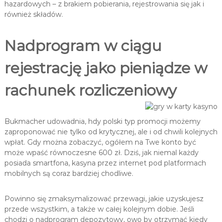
hazardowych – z brakiem pobierania, rejestrowania się jak i
również składów.
Nadprogram w ciągu
rejestrację jako pieniądze w
rachunek rozliczeniowy
Bukmacher udowadnia, hdy polski typ promocji możemy
zaproponować nie tylko od krytycznej, ale i od chwili kolejnych
wpłat. Gdy można zobaczyć, ogółem na Twe konto być
może wpaść równoczesne 600 zł. Dziś, jak niemal każdy
posiada smartfona, kasyna przez internet pod platformach
mobilnych są coraz bardziej chodliwe.
Powinno się zmaksymalizować przewagi, jakie uzyskujesz
przede wszystkim, a także w całej kolejnym dobie. Jeśli
chodzi o nadprogram depozytowy, owo by otrzymać kiedy