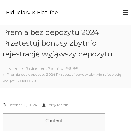
S
k
Fiduciary & Flat-fee
i
p
t
Premia bez depozytu 2024
o
c
Przetestuj bonusy zbytnio
o
n
rejestrację wyjąwszy depozytu
t
e
Home
Retirement Planning (은퇴준비)
n
Premia bez depozytu 2024 Przetestuj bonusy zbytnio rejestrację
t
wyjąwszy depozytu
October 21, 2024
Terry Martin
Content